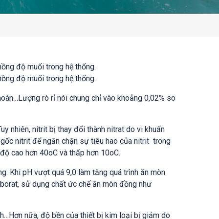
nồng độ muối trong hệ thống.
nồng độ muối trong hệ thống.
n hoàn…Lượng rò rỉ nói chung chỉ vào khoảng 0,02% so
hiên, nitrit bị thay đổi thành nitrat do vi khuẩn
 gốc nitrit để ngăn chặn sự tiêu hao của nitrit trong
t độ cao hơn 40
o
C và thấp hơn 10
o
C.
g. Khi pH vượt quá 9,0 làm tăng quá trình ăn mòn
ư borat, sử dụng chất ức chế ăn mòn đồng như
h…Hơn nữa, độ bền của thiết bị kim loại bị giảm do