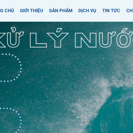
G CHỦ
GIỚI THIỆU
SẢN PHẨM
DỊCH VỤ
TIN TỨC
CH