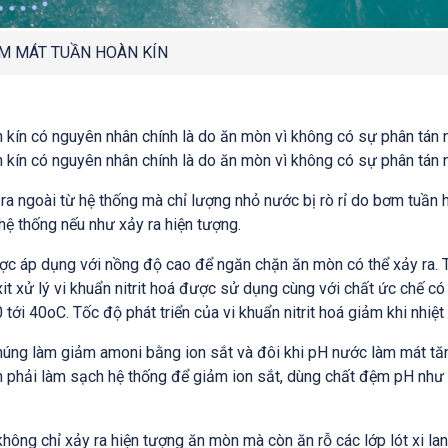
M MÁT TUẦN HOÀN KÍN
 kín có nguyên nhân chính là do ăn mòn vì không có sự phân tán 
 kín có nguyên nhân chính là do ăn mòn vì không có sự phân tán 
t ra ngoài từ hệ thống mà chỉ lượng nhỏ nước bị rò rỉ do bơm tuầ
 hệ thống nếu như xảy ra hiện tượng.
c áp dụng với nồng độ cao để ngăn chặn ăn mòn có thể xảy ra. Tuy n
xit xử lý vi khuẩn nitrit hoá được sử dụng cùng với chất ức chế có
 tới 40
o
C. Tốc độ phát triển của vi khuẩn nitrit hoá giảm khi nhiệ
chúng làm giảm amoni bằng ion sắt và đôi khi pH nước làm mát tăn
ần phải làm sạch hệ thống để giảm ion sắt, dùng chất đệm pH nh
ông chỉ xảy ra hiện tượng ăn mòn mà còn ăn rỗ các lớp lót xi lan