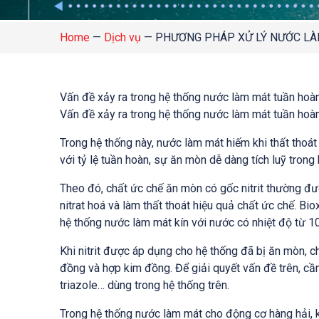
Home
—
Dịch vụ
—
PHƯƠNG PHÁP XỬ LÝ NƯỚC LÀ
Vấn đề xảy ra trong hệ thống nước làm mát tuần hoàn
Vấn đề xảy ra trong hệ thống nước làm mát tuần hoàn
Trong hệ thống này, nước làm mát hiếm khi thất thoá
với tỷ lệ tuần hoàn, sự ăn mòn dễ dàng tích luỹ trong
Theo đó, chất ức chế ăn mòn có gốc nitrit thường đượ
nitrat hoá và làm thất thoát hiệu quả chất ức chế. Bio
hệ thống nước làm mát kín với nước có nhiệt độ từ 10
Khi nitrit được áp dụng cho hệ thống đã bị ăn mòn, 
đồng và hợp kim đồng. Để giải quyết vấn đề trên, c
triazole… dùng trong hệ thống trên.
Trong hệ thống nước làm mát cho động cơ hàng hải, kh