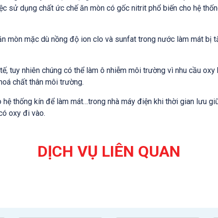
ệc sử dụng chất ức chế ăn mòn có gốc nitrit phổ biến cho hệ thố
n mòn mặc dù nồng độ ion clo và sunfat trong nước làm mát bị tă
 tế, tuy nhiên chúng có thể làm ô nhiễm môi trường vì nhu cầu oxy
hoá chất thân môi trường.
ệ thống kín để làm mát…trong nhà máy điện khi thời gian lưu gi
có oxy đi vào.
DỊCH VỤ LIÊN QUAN