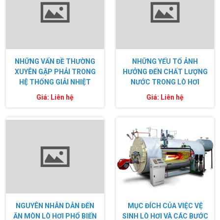
NHỮNG VẤN ĐỀ THƯỜNG
NHỮNG YẾU TỐ ẢNH
XUYÊN GẶP PHẢI TRONG
HƯỞNG ĐẾN CHẤT LƯỢNG
HỆ THỐNG GIẢI NHIỆT
NƯỚC TRONG LÒ HƠI
Giá: Liên hệ
Giá: Liên hệ
NGUYÊN NHÂN DẪN ĐẾN
MỤC ĐÍCH CỦA VIỆC VỆ
ĂN MÒN LÒ HƠI PHỔ BIẾN
SINH LÒ HƠI VÀ CÁC BƯỚC