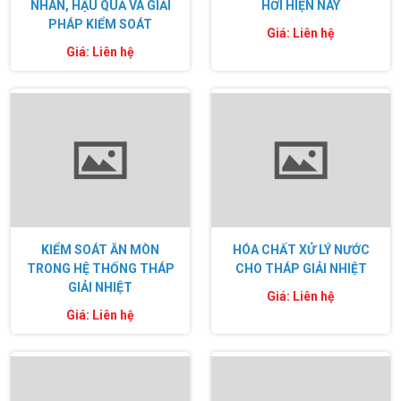
NHÂN, HẬU QUẢ VÀ GIẢI
HƠI HIỆN NAY
PHÁP KIỂM SOÁT
Giá: Liên hệ
Giá: Liên hệ
KIỂM SOÁT ĂN MÒN
HÓA CHẤT XỬ LÝ NƯỚC
TRONG HỆ THỐNG THÁP
CHO THÁP GIẢI NHIỆT
GIẢI NHIỆT
Giá: Liên hệ
Giá: Liên hệ