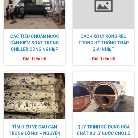
CÁC TIÊU CHUẨN NƯỚC
CÁCH XỬ LÝ RONG RÊU
CẦN KIỂM SOÁT TRONG
TRONG HỆ THỐNG THÁP
CHILLER CÔNG NGHIỆP
GIẢI NHIỆT
Giá: Liên hệ
Giá: Liên hệ
TÌM HIỂU VỀ CÁU CẶN
QUY TRÌNH SỬ DỤNG HÓA
TRONG LÒ HƠI – NGUYÊN
CHẤT XỬ LÝ NƯỚC CHO LÒ