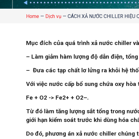
Home
—
Dịch vụ
—
CÁCH XẢ NƯỚC CHILLER HIỆU 
Mục đích của quá trình xả nước chiller v
– Làm giảm hàm lượng độ dẫn điện, tổng 
– Đưa các tạp chất lơ lửng ra khỏi hệ th
Với việc nước cấp bổ sung chứa oxy hòa 
Fe + O
2
-> Fe
2+
+ O
2
–
.
Từ đó làm tăng lượng sắt tổng trong nước
giới hạn kiểm soát trước khi dùng hóa chấ
Do đó, phương án xả nước chiller chúng t