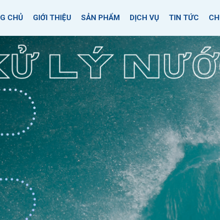
G CHỦ
GIỚI THIỆU
SẢN PHẨM
DỊCH VỤ
TIN TỨC
CH