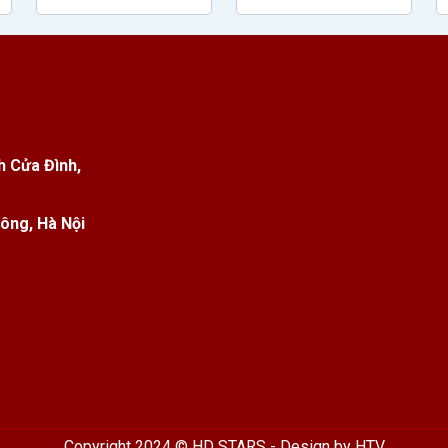
h Cửa Đình,
ông, Hà Nội
Copyright 2024 © HD STARS - Design by
HTV